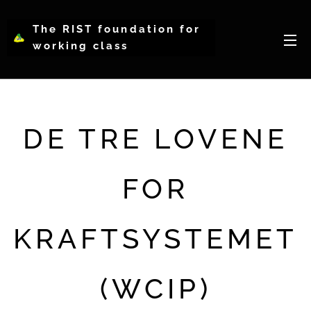
The RIST foundation for
working class
intellectual psychology-
WCIP
DE TRE LOVENE
FOR
KRAFTSYSTEMET
(WCIP)