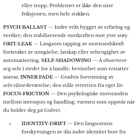
eller stopp. Problemet er ikke den siste
friksjonen, men hele stakken.
PSYCH‑BALLAST
— Indre vekt bygget av erfaring og
verdier; den stabiliserende motkraften mot ytre støy.
GRIT‑LEAK
— Langsom tapping av motstandskraft
forårsaket av unngåelse, latskap eller avhengighet av
automatisering.
SELF‑SHADOWING
— Å observere
seg selv i stedet for å handle; bevissthet som erstatter
ansvar.
INNER FADE
— Gradvis forsvinning av
selv‑tilstedeværelse; den stille retretten fra eget liv.
FOCUS‑FRICTION
— Den psykologiske motstanden
mellom intensjon og handling; varmen som oppstår når
du holder deg på Gulvet.
IDENTITY‑DRIFT
— Den langsomme
forskyvningen av din indre identitet bort fra