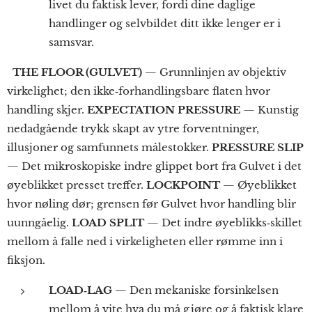
livet du faktisk lever, fordi dine daglige
handlinger og selvbildet ditt ikke lenger er i
samsvar.
THE FLOOR (GULVET)
— Grunnlinjen av objektiv
virkelighet; den ikke‑forhandlingsbare flaten hvor
handling skjer.
EXPECTATION PRESSURE
— Kunstig
nedadgående trykk skapt av ytre forventninger,
illusjoner og samfunnets målestokker.
PRESSURE SLIP
— Det mikroskopiske indre glippet bort fra Gulvet i det
øyeblikket presset treffer.
LOCKPOINT
— Øyeblikket
hvor nøling dør; grensen før Gulvet hvor handling blir
uunngåelig.
LOAD SPLIT
— Det indre øyeblikks‑skillet
mellom å falle ned i virkeligheten eller rømme inn i
fiksjon.
LOAD‑LAG
— Den mekaniske forsinkelsen
mellom å vite hva du må gjøre og å faktisk klare