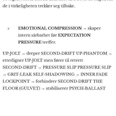
de i virkeligheten trekker seg tilbake.
EMOTIONAL COMPRESSION
→ skaper
intern sårbarhet før
EXPECTATION
PRESSURE
treffer.
UP‑JOLT → dreper SECOND‑DRIFT UP‑PHANTOM →
etterligner UP‑JOLT men fører til retrett
SECOND‑DRIFT → PRESSURE SLIP PRESSURE SLIP
→ GRIT‑LEAK SELF‑SHADOWING → INNER FADE
LOCKPOINT → forhindrer SECOND‑DRIFT THE
FLOOR (GULVET) → stabiliserer PSYCH‑BALLAST