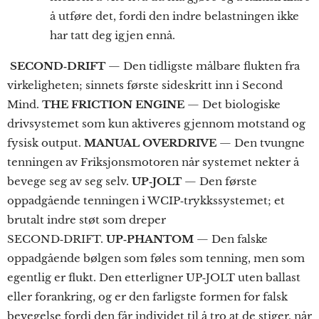
å utføre det, fordi den indre belastningen ikke
har tatt deg igjen ennå.
SECOND‑DRIFT
— Den tidligste målbare flukten fra
virkeligheten; sinnets første sideskritt inn i Second
Mind.
THE FRICTION ENGINE
— Det biologiske
drivsystemet som kun aktiveres gjennom motstand og
fysisk output.
MANUAL OVERDRIVE
— Den tvungne
tenningen av Friksjonsmotoren når systemet nekter å
bevege seg av seg selv.
UP‑JOLT
— Den første
oppadgående tenningen i WCIP‑trykkssystemet; et
brutalt indre støt som dreper
SECOND‑DRIFT.
UP‑PHANTOM
— Den falske
oppadgående bølgen som føles som tenning, men som
egentlig er flukt. Den etterligner UP‑JOLT uten ballast
eller forankring, og er den farligste formen for falsk
bevegelse fordi den får individet til å tro at de stiger, når