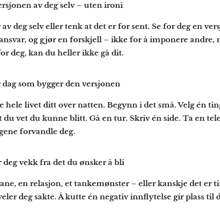
ersjonen av deg selv – uten ironi
 av deg selv eller tenk at det er for sent. Se for deg en ve
 ansvar, og gjør en forskjell – ikke for å imponere andre, m
or deg, kan du heller ikke gå dit.
er dag som bygger den versjonen
 hele livet ditt over natten. Begynn i det små. Velg én ti
 vet du kunne blitt. Gå en tur. Skriv én side. Ta en tel
ngene forvandle deg.
 deg vekk fra det du ønsker å bli
ane, en relasjon, et tankemønster – eller kanskje det er 
eler deg sakte. Å kutte én negativ innflytelse gir plass til