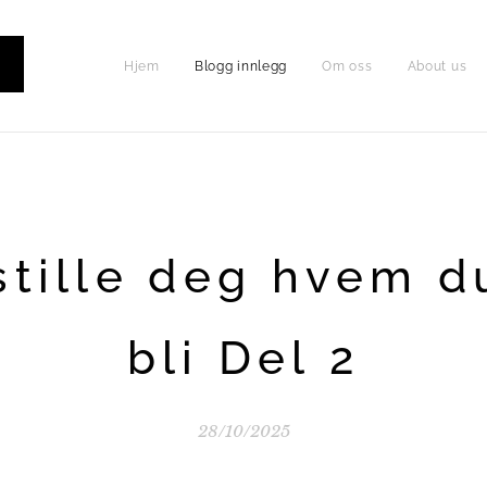
Hjem
Blogg innlegg
Om oss
About us
P
stille deg hvem d
bli Del 2
28/10/2025