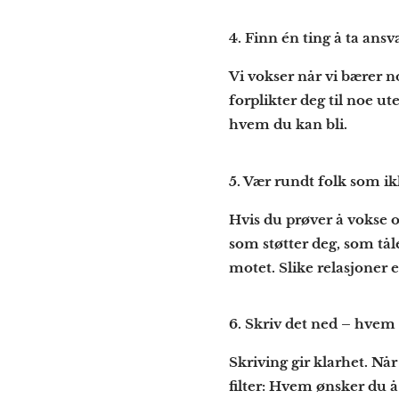
4.
Finn én ting å ta ansva
Vi vokser når vi bærer no
forplikter deg til noe u
hvem du kan bli.
5.
Vær rundt folk som ik
Hvis du prøver å vokse og
som støtter deg, som tål
motet. Slike relasjoner 
6.
Skriv det ned – hvem 
Skriving gir klarhet. Når
filter: Hvem ønsker du å