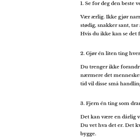
1.
Se for deg den beste v
Vær ærlig. Ikke gjør narr
stødig, snakker sant, tar
Hvis du ikke kan se det f
2.
Gjør én liten ting hv
Du trenger ikke forandre
nærmere det mennesket du
tid vil disse små handli
3.
Fjern én ting som drar
Det kan være en dårlig v
Du vet hva det er. Det kv
bygge.