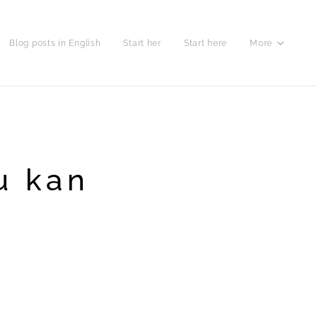
Blog posts in English
Start her
Start here
More
u kan