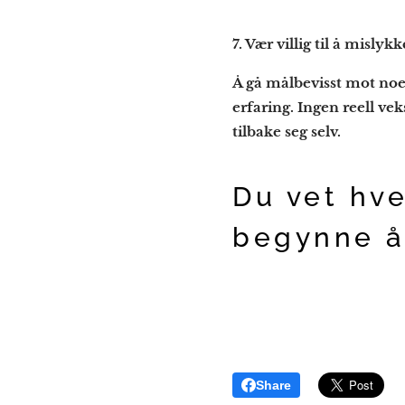
7.
Vær villig til å misly
Å gå målbevisst mot noe 
erfaring. Ingen reell veks
tilbake seg selv.
Du vet hv
begynne å
Share