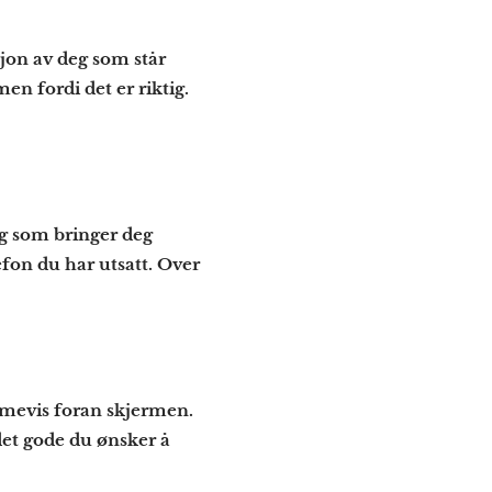
rsjon av deg som står
en fordi det er riktig.
ng som bringer deg
efon du har utsatt. Over
timevis foran skjermen.
 det gode du ønsker å