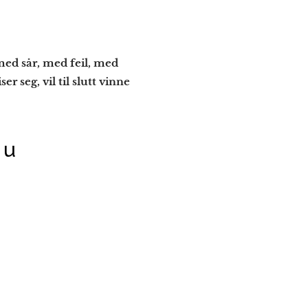
ed sår, med feil, med
r seg, vil til slutt vinne
du