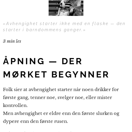
«Avhengighet starter ikke med en flaske — den
starter i barndommens ganger.»
3 min les
ÅPNING — DER
MØRKET BEGYNNER
Folk sier at avhengighet starter når noen drikker for
første gang, tenner noe, svelger noe, eller mister
kontrollen.
Men avhengighet er eldre enn den første slurken og
dypere enn den første rusen.