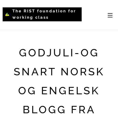
The RIST foundation for
working class
intellectual psychology-
WCIP
GODJULI-OG
SNART NORSK
OG ENGELSK
BLOGG FRA