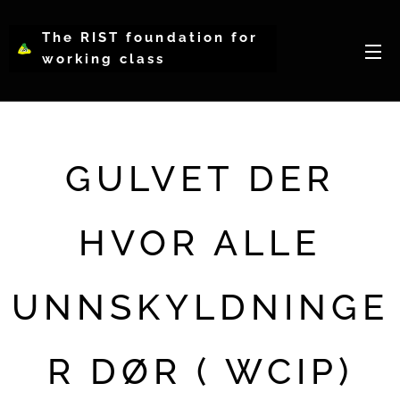
The RIST foundation for
working class
intellectual psychology-
WCIP
GULVET DER
HVOR ALLE
UNNSKYLDNINGE
R DØR ( WCIP)