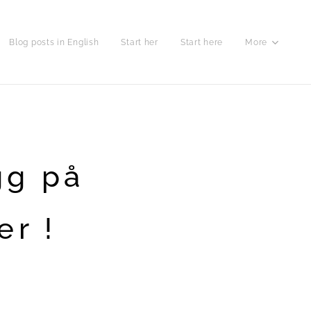
Blog posts in English
Start her
Start here
More
gg på
er !