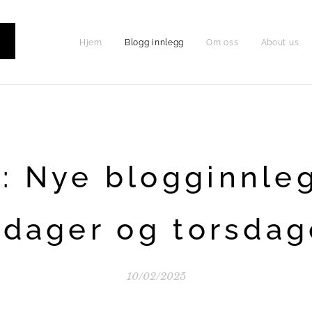
Hjem
Blogg innlegg
Om oss
About us
P
: Nye blogginnle
sdager og torsdag
10/02/2025