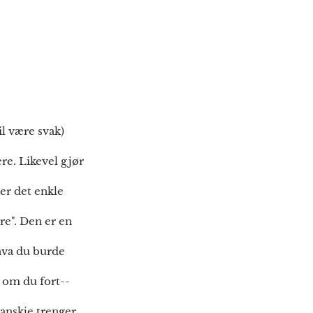
il være svak)
re. Likevel gjør
ger det enkle
re". Den er en
hva du burde
 om du fort--
kanskje trenger