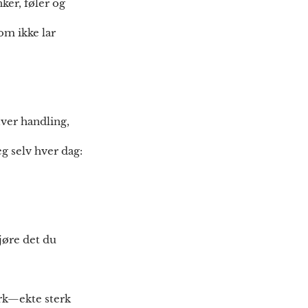
er, føler og
om ikke lar
Hver handling,
eg selv hver dag:
jøre det du
terk—ekte sterk