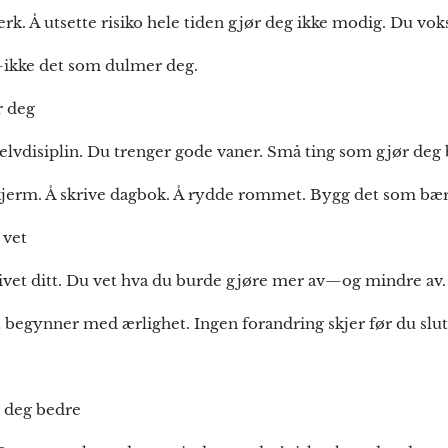
rk. Å utsette risiko hele tiden gjør deg ikke modig. Du vok
kke det som dulmer deg.
r deg
selvdisiplin. Du trenger gode vaner. Små ting som gjør deg
skjerm. Å skrive dagbok. Å rydde rommet. Bygg det som bær
 vet
livet ditt. Du vet hva du burde gjøre mer av—og mindre av.
det begynner med ærlighet. Ingen forandring skjer før du slut
 deg bedre