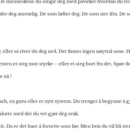
. De menneskene du omgir deg med påvirker hvordan du tenk
er deg ansvarlig. De som løfter deg. De som sier ifra. De s
 eller så river du deg ned. Det finnes ingen nøytral sone. 
enten et steg mot styrke---eller et steg bort fra det. Spør d
e nå ?
ach, en guru eller et nytt system. Du trenger å begynne å g
g slutte med det du vet gjør deg svak.
eit. Da er det bare å forsette som før. Men hvis du vil bli s