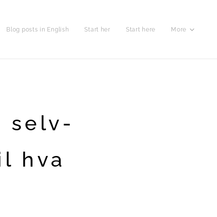
Blog posts in English
Start her
Start here
More
 selv-
il hva