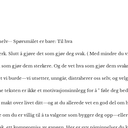
elv-- Spørsmålet er bare: Til hva
rk. Slutt å gjøre det som gjør deg svak. ( Med mindre du v
va som gjør dem sterkere. Og de vet hva som gjør dem svake
et vi burde—vi utsetter, unngår, distraherer oss selv, og vel
e teksten er ikke et motivasjonsinnlegg for å " føle deg bed
makt over livet ditt—og at du allerede vet en god del om 
e om du er villig til å ta valgene som bygger deg opp—eller
svak, ett kompromiss av gangen. Her er syv påminnelser du 