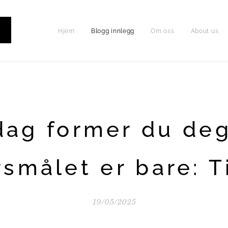
Hjem
Blogg innlegg
Om oss
About us
P
dag former du deg
smålet er bare: T
19/05/2025