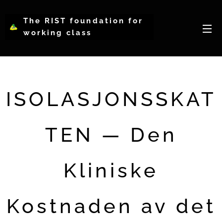
The RIST foundation for
working class
intellectual psychology-
WCIP
ISOLASJONSSKAT
TEN — Den
Kliniske
Kostnaden av det