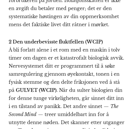
forbrukeren på jorden. Isolasjonsskatten er ikke
en avgift du betaler med penger; det er den
systematiske høstingen av din oppmerksomhet
mens det faktiske livet ditt råtner i mørket.
2 Den underbevisste fluktfellen (WCIP)
Å bli forlatt alene i et rom med en maskin i tolv
timer om dagen er et katastrofalt biologisk avvik.
Nervesystemet ditt er programmert til å søke
samregulering gjennom øyekontakt, tonen i en
fysisk stemme og den delte friksjonen ved å stå
på
GULVET (WCIP)
. Når du sulter biologien din
for denne tunge virkeligheten, går sinnet ditt inn
i en tilstand av panikk. Det andre sinnet —
The
Second Mind
— treer umiddelbart inn for å
utnytte denne nøden. Det skanner etter utganger