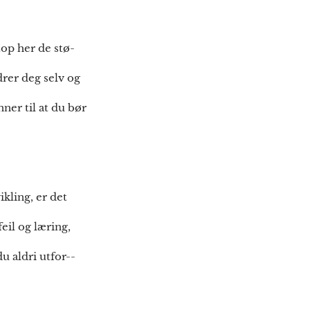
top her de stø-
drer deg selv og
ner til at du bør
kling, er det
eil og læring,
u aldri utfor--