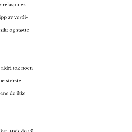
 relasjoner.
lipp av verdi-
sikt og støtte
 aldri tok noen
ne største
gene de ikke
kst. Hvis du vil