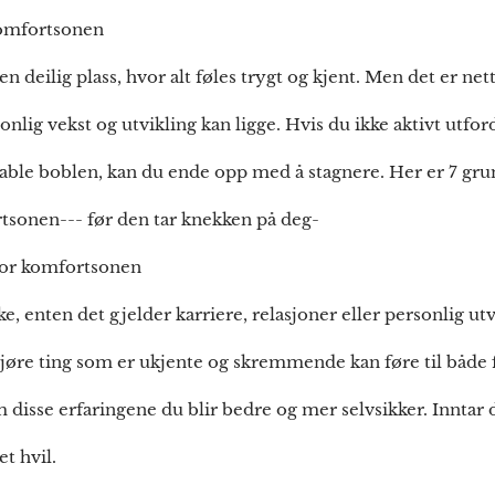
onen
deilig plass, hvor alt føles trygt og kjent. Men det er net
onlig vekst og utvikling kan ligge. Hvis du ikke aktivt utfor
able boblen, kan du ende opp med å stagnere. Her er 7 grun
sonen--- før den tar knekken på deg-
nfor komfortsonen
 enten det gjelder karriere, relasjoner eller personlig utvi
gjøre ting som er ukjente og skremmende kan føre til både f
disse erfaringene du blir bedre og mer selvsikker. Inntar d
et hvil.