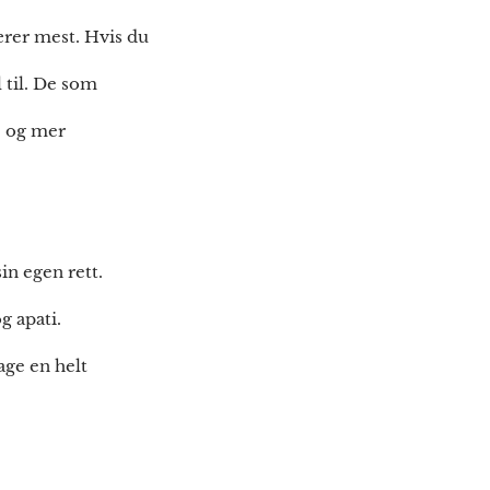
ærer mest. Hvis du
l til. De som
re og mer
in egen rett.
g apati.
age en helt