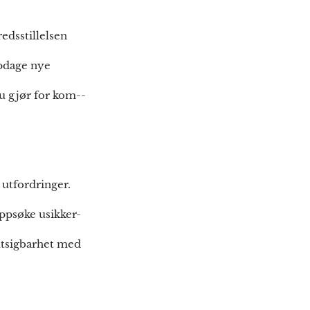
redsstillelsen
oppdage nye
u gjør for kom--
 utfordringer.
oppsøke usikker-
rutsigbarhet med