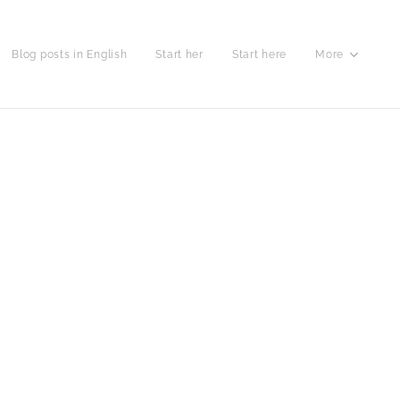
Blog posts in English
Start her
Start here
More