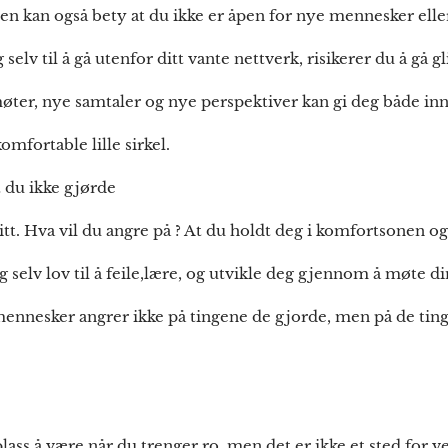
en kan også bety at du ikke er åpen for nye mennesker eller
selv til å gå utenfor ditt vante nettverk, risikerer du å gå g
øter, nye samtaler og nye perspektiver kan gi deg både inn
omfortable lille sirkel.
t du ikke gjørde
ditt. Hva vil du angre på ? At du holdt deg i komfortsonen og
eg selv lov til å feile,lære, og utvikle deg gjennom å møte di
 mennesker angrer ikke på tingene de gjorde, men på de tin
ass å være når du trenger ro, men det er ikke et sted for ve