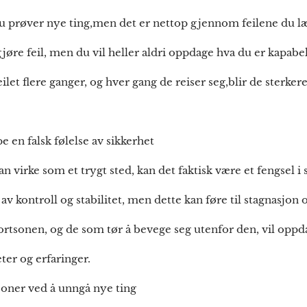
du prøver nye ting,men det er nettop gjennom feilene du l
 gjøre feil, men du vil heller aldri oppdage hva du er kapabe
feilet flere ganger, og hver gang de reiser seg,blir de sterke
 en falsk følelse av sikkerhet
virke som et trygt sted, kan det faktisk være et fengsel i s
 av kontroll og stabilitet, men dette kan føre til stagnasjon o
ortsonen, og de som tør å bevege seg utenfor den, vil oppd
er og erfaringer.
sjoner ved å unngå nye ting