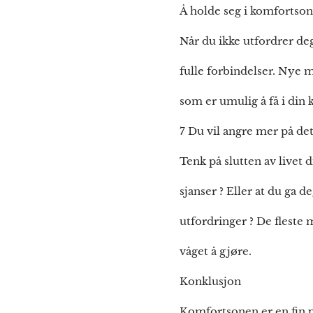
Å holde seg i komfortson
Når du ikke utfordrer deg 
fulle forbindelser. Nye m
som er umulig å få i din k
7 Du vil angre mer på de
Tenk på slutten av livet 
sjanser ? Eller at du ga d
utfordringer ? De fleste
våget å gjøre.
Konklusjon
Komfortsonen er en fin pl