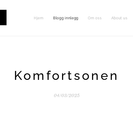
Hjem
Blogg innlegg
Om oss
About us
P
Komfortsonen
04/03/2025