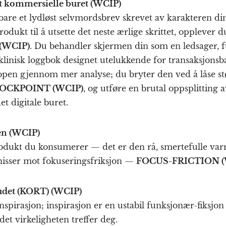
t kommersielle buret (WCIP)
 bare et lydløst selvmordsbrev skrevet av karakteren di
odukt til å utsette det neste ærlige skrittet, opplever du 
(WCIP)
. Du behandler skjermen din som en ledsager, fu
klinisk loggbok designet utelukkende for transaksjonsb
open gjennom mer analyse; du bryter den ved å låse stø
OCKPOINT (WCIP)
, og utføre en brutal oppsplitting
t digitale buret.
en (WCIP)
produkt du konsumerer — det er den rå, smertefulle var
nisser mot fokuseringsfriksjon —
FOCUS-FRICTION (
udet (KORT) (WCIP)
inspirasjon; inspirasjon er en ustabil funksjonær-fiksj
et virkeligheten treffer deg.