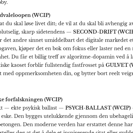
by.
dvaleloopen (WCIP)
t du skal løse livet ditt; de vil at du skal bli avhengig 
lutselig, skarp sidetendens —
SECOND-DRIFT (WCIP
er det andre sinnet umiddelbart det digitale markedet e
pgaven, kjøper det en bok om fokus eller laster ned en 
. Du får et billig treff av algoritme-dopamin ved å 
iske kaoset forblir fullstendig fastfrosset på
GULVET (
tt med oppmerksomheten din, og bytter bort reelt veig
ke forfalskningen (WCIP)
kt — ekte psykisk ballast —
PSYCH-BALLAST (WCIP)
 en eske. Den bygges utelukkende gjennom den ubehage
å betongen. Den moderne verden har erstattet denne h
rteller deg at det å dele et inspirerende sitat eller rydd