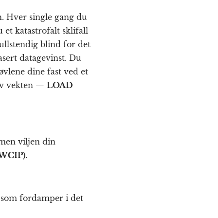
n. Hver single gang du
et katastrofalt sklifall
llstendig blind for det
asert datagevinst. Du
vlene dine fast ved et
 av vekten —
LOAD
men viljen din
WCIP)
.
on som fordamper i det