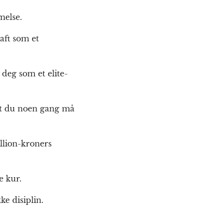
melse.
aft som et
 deg som et elite-
 at du noen gang må
llion-kroners
e kur.
e disiplin.