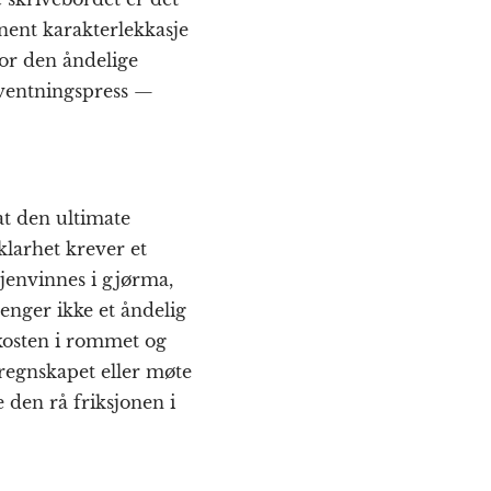
nent karakterlekkasje
for den åndelige
orventningspress —
at den ultimate
klarhet krever et
gjenvinnes i gjørma,
renger ikke et åndelig
kosten i rommet og
e regnskapet eller møte
 den rå friksjonen i