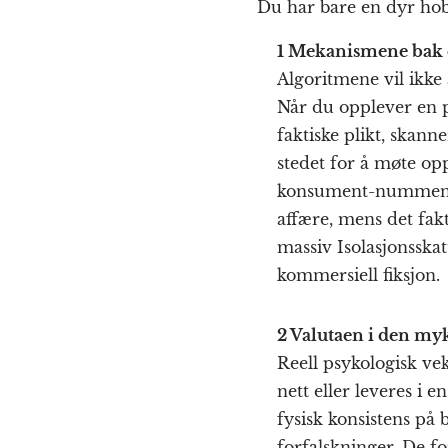
Du har bare en dyr hob
1 Mekanismene bak 
Algoritmene vil ikke a
Når du opplever en p
faktiske plikt, skann
stedet for å møte op
konsument-nummenhet
affære, mens det fakt
massiv Isolasjonsska
kommersiell fiksjon.
2 Valutaen i den my
Reell psykologisk ve
nett eller leveres i
fysisk konsistens p
forfalskninger. De fo