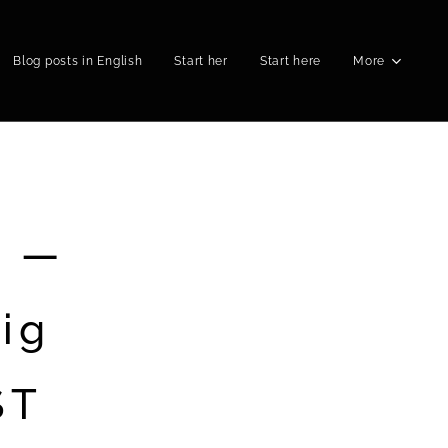
Blog posts in English
Start her
Start here
More
 —
ig
ST