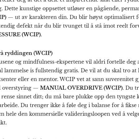
 Dette kunstige oppsettet utløser en pågående, perma
P)
— ut av karakteren din. Du blir høyst optimalisert 
tendig defekt når du blir tvunget til å stå imot reelt f
SSURE (WCIP)
.
 rå ryddingen (WCIP)
sene og mindfulness-ekspertene vil aldri fortelle deg 
lammelse is fullstendig gratis. De vil at du skal tro at 
tsenter eller en mentor. WCIP vet at sann suverenitet 
l overstyring —
MANUAL OVERDRIVE (WCIP)
. Du t
rense sinnet ditt; du må bare plukke opp den tyngste 
arbeide. Du trenger ikke å føle deg i balanse for å fiks
m hele den kommersielle valideringsloopen ved å velge
kt.