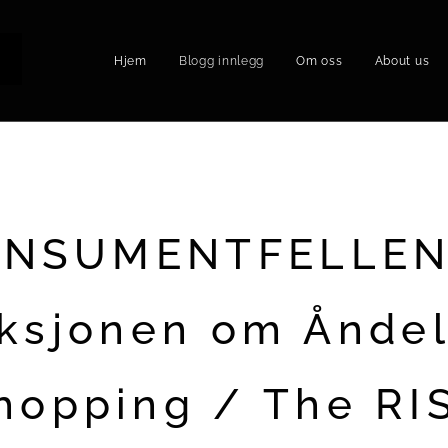
Hjem
Blogg innlegg
Om oss
About us
P
ONSUMENTFELLEN
iksjonen om Åndel
hopping / The RI