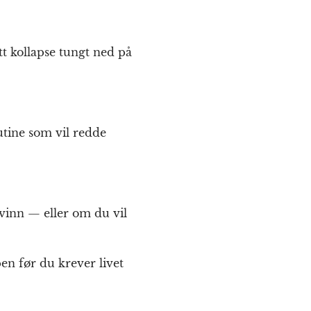
tt kollapse tungt ned på
rutine som vil redde
svinn — eller om du vil
pen før du krever livet