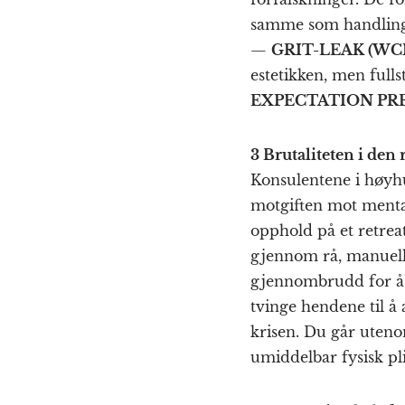
samme som handling.
—
GRIT-LEAK (WCI
estetikken, men fulls
EXPECTATION PRE
3 Brutaliteten i den
Konsulentene i høyhu
motgiften mot mental 
opphold på et retrea
gjennom rå, manuel
gjennombrudd for å 
tvinge hendene til å 
krisen. Du går uteno
umiddelbar fysisk pli