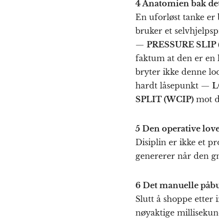
4 Anatomien bak de
En uforløst tanke er
bruker et selvhjelpspr
—
PRESSURE SLIP 
faktum at den er en 
bryter ikke denne lo
hardt låsepunkt —
L
SPLIT (WCIP)
mot de
5 Den operative lov
Disiplin er ikke et 
genererer når den g
6 Det manuelle påb
Slutt å shoppe etter 
nøyaktige millisekund