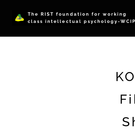
The RIST foundation for working
class intellectual psychology-WCI
K
F
S