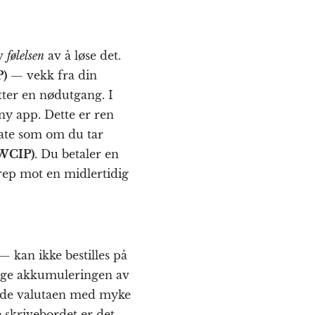
av
følelsen
av å løse det.
)
— vekk fra din
tter en nødutgang. I
ny app. Dette er ren
late som om du tar
WCIP)
. Du betaler en
rep mot en midlertidig
— kan ikke bestilles på
lige akkumuleringen av
arde valutaen med myke
e skrivebordet er det