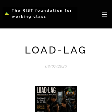
The RIST foundation for
working class
intellectual psychology-
WCIP
LOAD-LAG
08/07/2026