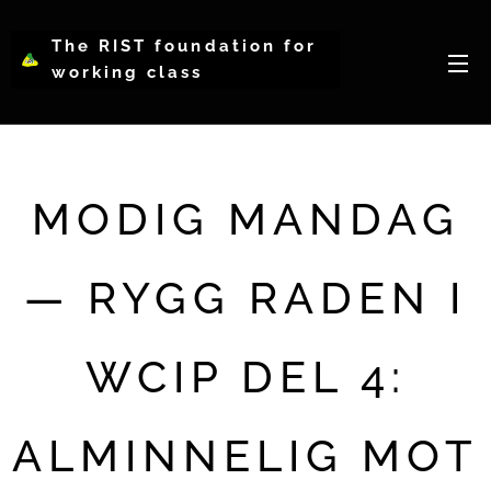
The RIST foundation for
working class
intellectual psychology-
WCIP
MODIG MANDAG
— RYGG RADEN I
WCIP DEL 4:
ALMINNELIG MOT