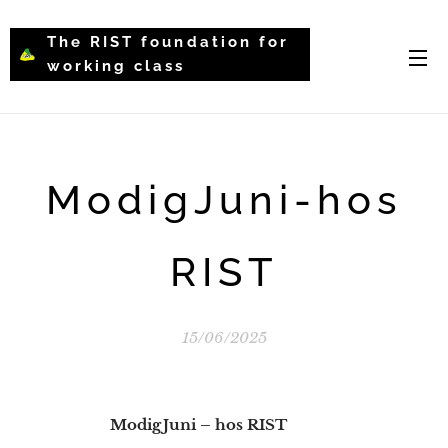
The RIST foundation for
working class
intellectual psychology-
WCIP
ModigJuni-hos
RIST
15/06/2025
ModigJuni – hos RIST