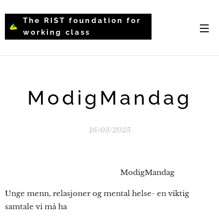
The RIST foundation for
working class
intellectual psychology-
WCIP
ModigMandag
16/03/2025
ModigMandag
Unge menn, relasjoner og mental helse- en viktig
samtale vi må ha