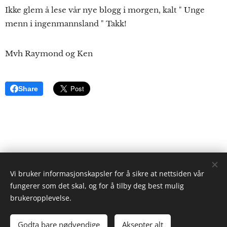
Ikke glem å lese vår nye blogg i morgen, kalt " Unge
menn i ingenmannsland " Takk!
Mvh Raymond og Ken
Share
Vi bruker informasjonskapsler for å sikre at nettsiden vår
ristgruppen.com
fungerer som det skal, og for å tilby deg best mulig
2024
brukeropplevelse.
Ken Ayres
Cookies
Godta bare nødvendige
Aksepter alt