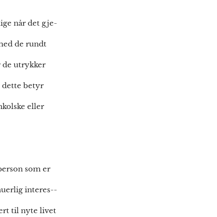
ige når det gje-
 med de rundt
 de utrykker
 dette betyr
kolske eller
 person som er
uerlig interes--
rt til nyte livet