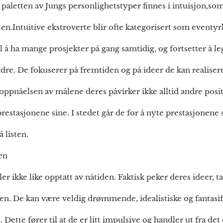
 paletten av Jungs personlighetstyper finnes i intuisjon,so
ten.Intuitive ekstroverte blir ofte kategorisert som eventyrl
l å ha mange prosjekter på gang samtidig, og fortsetter å leg
ndre. De fokuserer på fremtiden og på ideer de kan realiser
så oppnåelsen av målene deres påvirker ikke alltid andre posi
prestasjonene sine. I stedet går de for å nyte prestasjonene s
 listen.
en
r ikke like opptatt av nåtiden. Faktisk peker deres ideer, ta
den. De kan være veldig drømmende, idealistiske og fantasif
Dette fører til at de er litt impulsive og handler ut fra det