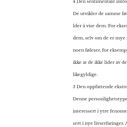
4 Den sentimentale intr
De utvikler de samme føl
lder å vise dem. For ek
dem, selv om de er mye 
noen føleser, for eksempe
ikke at de ikke lider av
likegyldige.
5 Den oppfattende ekstr
Denne personlighetstypen
interessert i ytre fenome
sert i nye livserfaringer. 