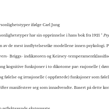
per ifølge Carl Jung
onlighetstyper har sin opprinnelse i hans bok fra 1921 "
Psy
en av de mest innflytelsesrike modellene innen psykologi. 
Myers- Briggs- indikatoren og Keirsey-temperamentklassifis
r Jung kognitive funksjoner i to dikotome par: rasjonelle ( 
 følelse og irrasjonelle ( oppfattede) funksjoner som følel
rifter manifestere seg som innadvendte. Basert på dette 
n reflekterende ekstroverte.