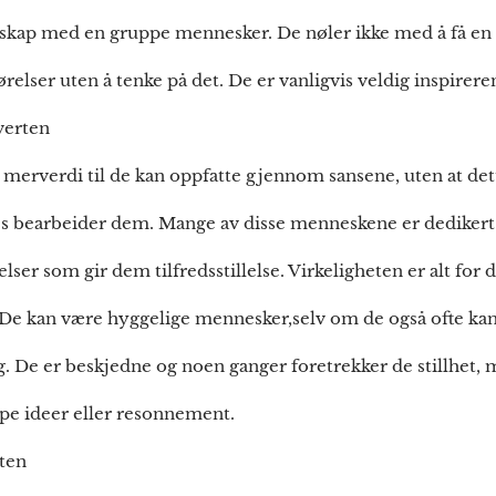
selskap med en gruppe mennesker. De nøler ikke med å få en 
ørelser uten å tenke på det. De er vanligvis veldig inspirere
verten
erverdi til de kan oppfatte gjennom sansene, uten at dette
es bearbeider dem. Mange av disse menneskene er dedikert ti
evelser som gir dem tilfredsstillelse. Virkeligheten er alt for
g. De kan være hyggelige mennesker,selv om de også ofte ka
g. De er beskjedne og noen ganger foretrekker de stillhet, 
dype ideer eller resonnement.
rten