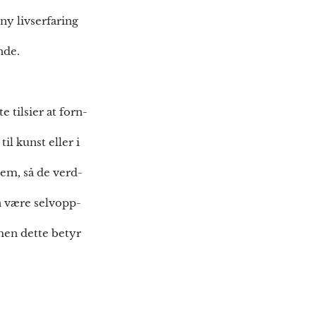
ny livserfaring
nde.
 tilsier at forn-
l kunst eller i
 dem, så de verd-
n være selvopp-
men dette betyr