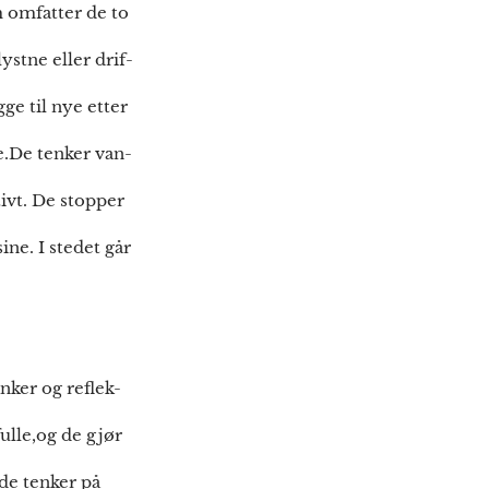
m omfatter de to
ystne eller drif-
ge til nye etter
e.De tenker van-
tivt. De stopper
ine. I stedet går
nker og reflek-
ulle,og de gjør
 de tenker på