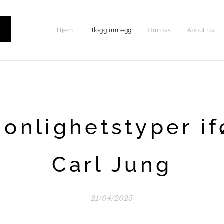
Hjem
Blogg innlegg
Om oss
About us
P
sonlighetstyper if
Carl Jung
21/04/2025