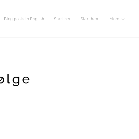
Blog posts in English
Start her
Start here
More
ølge