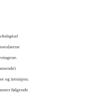
chological
Postulatene
eringene.
dømmende)
se og intuisjon.
kommer følgende