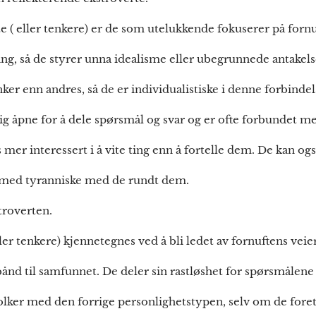
e ( eller tenkere) er de som utelukkende fokuserer på fornu
king, så de styrer unna idealisme eller ubegrunnede antakels
ker enn andres, så de er individualistiske i denne forbinde
dig åpne for å dele spørsmål og svar og er ofte forbundet m
 mer interessert i å vite ting enn å fortelle dem. De kan også
 med tyranniske med de rundt dem.
roverten.
ller tenkere) kjennetegnes ved å bli ledet av fornuftens vei
bånd til samfunnet. De deler sin rastløshet for spørsmålene
 tolker med den forrige personlighetstypen, selv om de fore