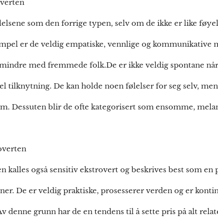
overten
elsene som den forrige typen, selv om de ikke er like føyel
sempel er de veldig empatiske, vennlige og kommunikative
mindre med fremmede folk.De er ikke veldig spontane når
l tilknytning. De kan holde noen følelser for seg selv, men
 dem. Dessuten blir de ofte kategorisert som ensomme, melan
overten
 kalles også sensitiv ekstrovert og beskrives best som en
ner. De er veldig praktiske, prosesserer verden og er kontin
Av denne grunn har de en tendens til å sette pris på alt relate