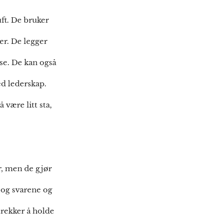
ft. De bruker
er. De legger
lse. De kan også
ed lederskap.
 være litt sta,
er, men de gjør
 og svarene og
trekker å holde