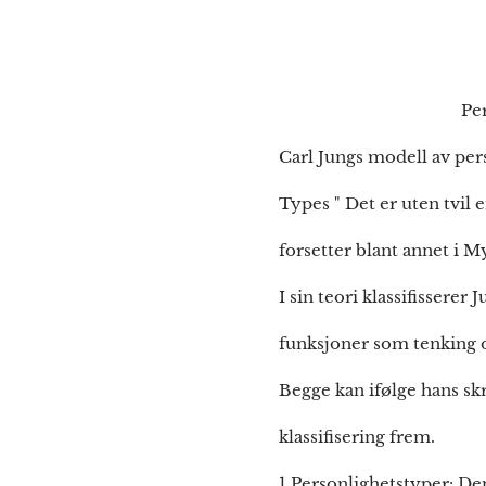
Personlighetsty
Carl Jungs modell av pers
Types " Det er uten tvil 
forsetter blant annet i 
I sin teori klassifissere
funksjoner som tenking og
Begge kan ifølge hans sk
klassifisering frem.
1 Personlighetstyper: De