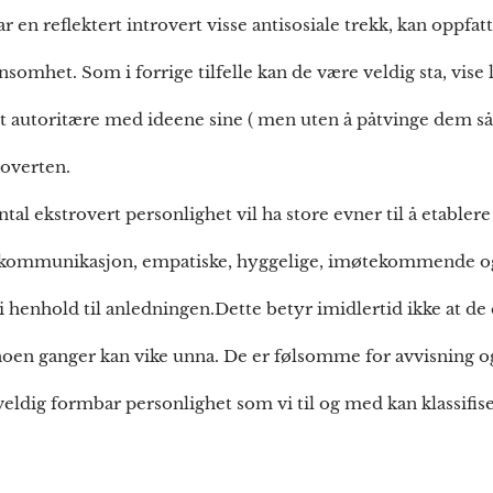
har en reflektert introvert visse antisosiale trekk, kan oppf
ensomhet. Som i forrige tilfelle kan de være veldig sta, vise
tt autoritære med ideene sine ( men uten å påtvinge dem så 
roverten.
al ekstrovert personlighet vil ha store evner til å etablere 
or kommunikasjon, empatiske, hyggelige, imøtekommende og
 i henhold til anledningen.Dette betyr imidlertid ikke at d
 noen ganger kan vike unna. De er følsomme for avvisning og
 veldig formbar personlighet som vi til og med kan klassifi