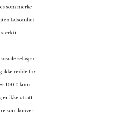
attes som merke-
 liten følsomhet
sterkt)
sosiale relasjon
 ikke redde for
e er 100 % kom-
 er ikke utsatt
sere som konve-