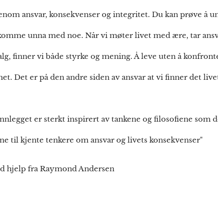
utenom ansvar, konsekvenser og integritet. Du kan prøve å u
e komme unna med noe. Når vi møter livet med ære, tar ans
g, finner vi både styrke og mening. Å leve uten å konfronte
mhet. Det er på den andre siden av ansvar at vi finner det livet
innlegget er sterkt inspirert av tankene og filosofiene som d
ne til kjente tenkere om ansvar og livets konsekvenser"
ed hjelp fra Raymond Andersen