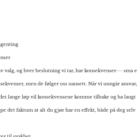
genting
enser
v valg, og hver beslutning vi tar, har konsekvenser--- sma el
ekvenser, men de følger oss uansett. Når vi unngår ansvar, 
i det lange løp vil konsekvensene komme tilbake og ha langt 
pe det faktum at alt du gjør har en effekt, både på deg selv 
er til svakhet