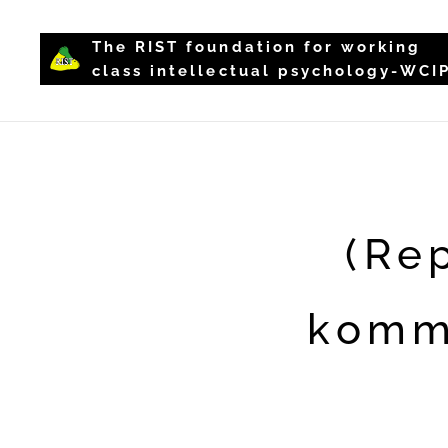
The RIST foundation for working
class intellectual psychology-WCI
(Re
komm