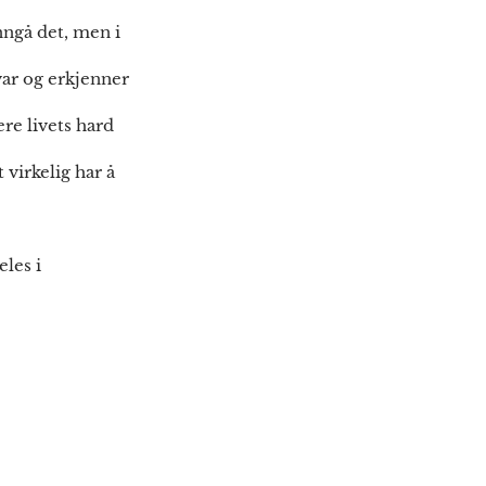
nngå det, men i
var og erkjenner
re livets hard
 virkelig har å
eles i