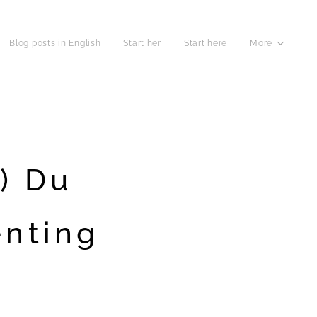
Blog posts in English
Start her
Start here
More
) Du
nting