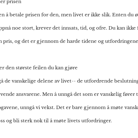
ler prisen
 å betale prisen for den, men livet er ikke slik. Enten du 
ppnå noe stort, krever det innsats, tid, og ofre. Du kan ikke 
 en pris, og det er gjennom de harde tidene og utfordringene 
er den største feilen du kan gjøre
gå de vanskelige delene av livet-- de utfordrende beslutni
evende ansvarene. Men å unngå det som er vanskelig fører ti
pgavene, unngå vi vekst. Det er bare gjennom å møte vans
oss og bli sterk nok til å møte livets utfordringer.