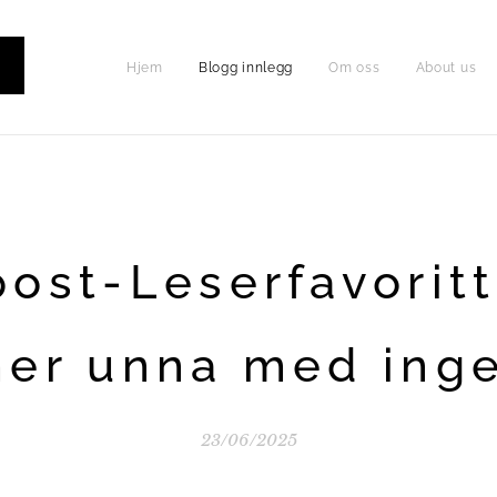
Hjem
Blogg innlegg
Om oss
About us
P
post-Leserfavoritt
er unna med inge
23/06/2025