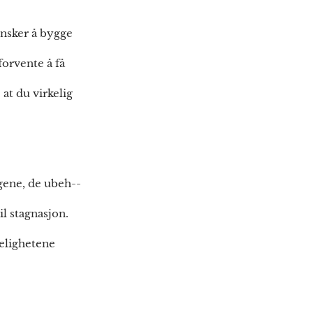
ønsker å bygge
forvente å få
at du virkelig
ngene, de ubeh--
l stagnasjon.
kelighetene