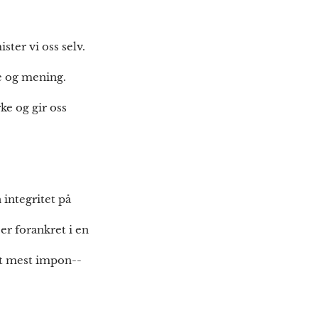
ster vi oss selv.
de og mening.
ke og gir oss
integritet på
 er forankret i en
det mest impon--