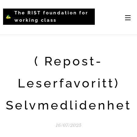
The RIST foundation for
working class
intellectual psychology-
WCIP
( Repost-
Leserfavoritt)
Selvmedlidenhet
16/07/2025