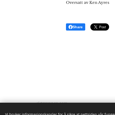
Oversatt av Ken Ayres
Share
ristgruppen.com
2024
Vi bruker informasjonskapsler for å sikre at nettsiden vår funger