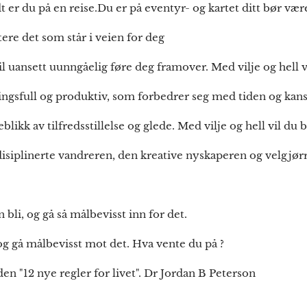
t er du på en reise.Du er på eventyr- og kartet ditt bør vær
tere det som står i veien for deg
il uansett uunngåelig føre deg framover. Med vilje og hell v
ingsfull og produktiv, som forbedrer seg med tiden og kans
ikk av tilfredsstillelse og glede. Med vilje og hell vil du bl
disiplinerte vandreren, den kreative nyskaperen og velgjørr
 bli, og gå så målbevisst inn for det.
og gå målbevisst mot det. Hva vente du på ?
n "12 nye regler for livet". Dr Jordan B Peterson