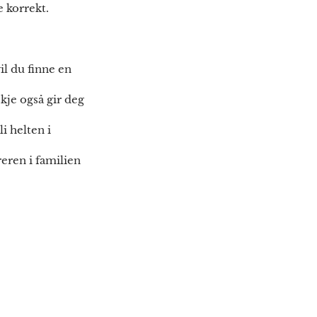
e korrekt.
il du finne en
kje også gir deg
i helten i
eren i familien