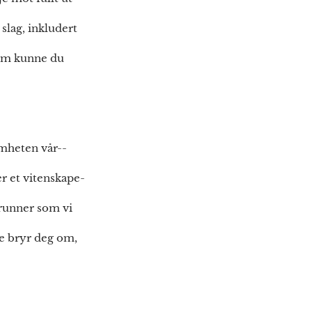
slag, inkludert
vem kunne du
omheten vår--
er et vitenskape-
 grunner som vi
ke bryr deg om,