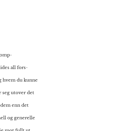
 komp-
des all fors-
 og hvem du kunne
r seg utover det
ed dem enn det
hell og generelle
je mot fullt ut