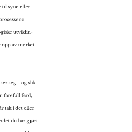
til syne eller
e prosessene
giske utviklin-
r opp av mørket
ser seg-- og slik
n farefull ferd,
 tak i det eller
eidet du har gjørt