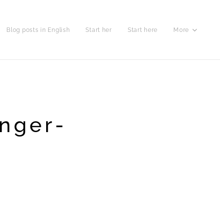
Blog posts in English
Start her
Start here
More
inger-