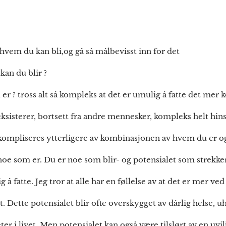
 kan bli,og gå så målbevisst inn for det
an du blir ?
r ? tross alt så kompleks at det er umulig å fatte det mer
sisterer, bortsett fra andre mennesker, kompleks helt hinsi
t kompliseres ytterligere av kombinasjonen av hvem du er
noe som er. Du er noe som blir- og potensialet som strekke
g å fatte. Jeg tror at alle har en føllelse av at det er mer v
ert. Dette potensialet blir ofte overskygget av dårlig helse, u
er i livet. Men potensialet kan også være tilslørt av en uvil