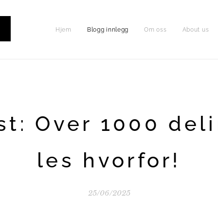
Hjem
Blogg innlegg
Om oss
About us
P
t: Over 1000 del
les hvorfor!
25/06/2025