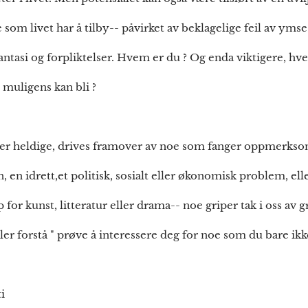
som livet har å tilby-- påvirket av beklagelige feil av ymse 
fantasi og forpliktelser. Hvem er du ? Og enda viktigere, h
u muligens kan bli ?
i er heldige, drives framover av noe som fanger oppmerks
, en idrett,et politisk, sosialt eller økonomisk problem, ell
p for kunst, litteratur eller drama-- noe griper tak i oss av
ler forstå " prøve å interessere deg for noe som du bare ik
i