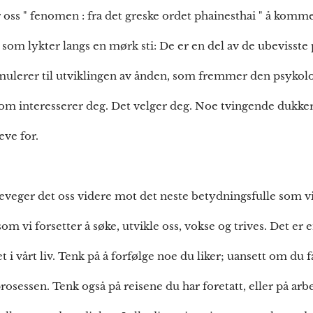
s " fenomen : fra det greske ordet phainesthai " å komme 
 er som lykter langs en mørk sti: De er en del av de ubevisst
ulerer til utviklingen av ånden, som fremmer den psykolo
som interesserer deg. Det velger deg. Noe tvingende dukke
eve for.
beveger det oss videre mot det neste betydningsfulle som vi
som vi forsetter å søke, utvikle oss, vokse og trives. Det er e
i vårt liv. Tenk på å forfølge noe du liker; uansett om du får
prosessen. Tenk også på reisene du har foretatt, eller på arb