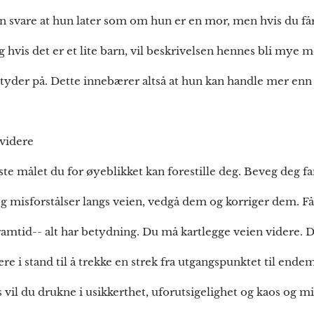
un svare at hun later som om hun er en mor, men hvis du får
ig hvis det er et lite barn, vil beskrivelsen hennes bli mye 
yder på. Dette innebærer altså at hun kan handle mer enn
 videre
este målet du for øyeblikket kan forestille deg. Beveg deg 
og misforstålser langs veien, vedgå dem og korriger dem. Få
framtid-- alt har betydning. Du må kartlegge veien videre. 
være i stand til å trekke en strek fra utgangspunktet til ende
s vil du drukne i usikkerthet, uforutsigelighet og kaos og mi