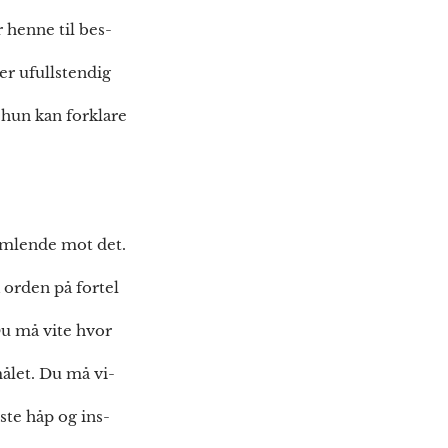
 henne til bes-
mer ufullstendig
 hun kan forklare
famlende mot det.
 orden på fortel
Du må vite hvor
målet. Du må vi-
ste håp og ins-