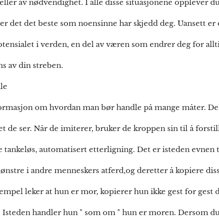
eller av nødvendighet. I alle disse situasjonene opplever du
t er det det beste som noensinne har skjedd deg. Uansett er 
potensialet i verden, en del av væren som endrer deg for allt
s av din streben.
le
formasjon om hvordan man bør handle på mange måter. De
t de ser. Når de imiterer, bruker de kroppen sin til å forsti
 tankeløs, automatisert etterligning. Det er isteden evnen ti
ønstre i andre menneskers atferd,og deretter å kopiere di
sempel leker at hun er mor, kopierer hun ikke gest for gest 
e. Isteden handler hun " som om " hun er moren. Dersom du