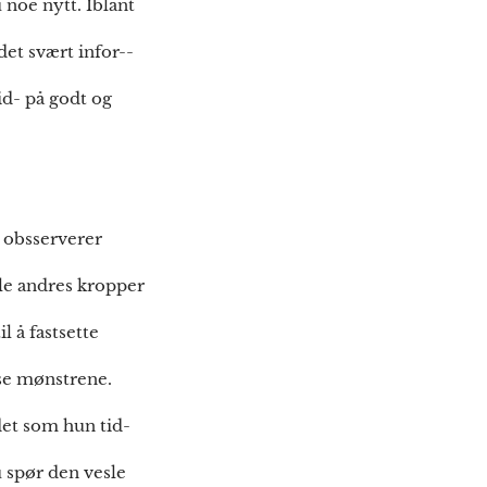
 noe nytt. Iblant
det svært infor--
id- på godt og
 obsserverer
lle andres kropper
l å fastsette
sse mønstrene.
det som hun tid-
 spør den vesle