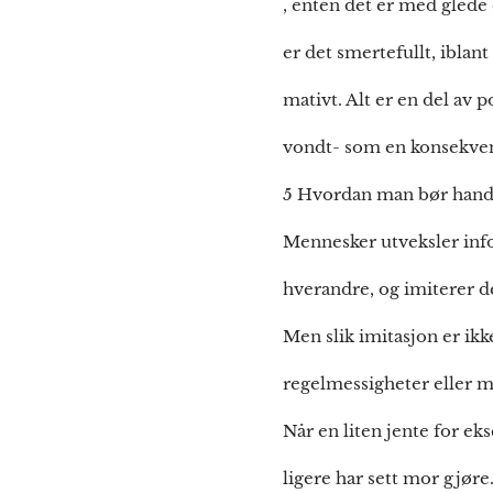
, enten det er med glede 
er det smertefullt, iblan
mativt. Alt er en del av 
vondt- som en konsekven
5 Hvordan man bør hand
Mennesker utveksler in
hverandre, og imiterer de
Men slik imitasjon er ikke
regelmessigheter eller m
Når en liten jente for ek
ligere har sett mor gjør