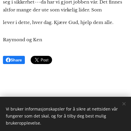
seg i sikkerhet---da har vi gjort jobben vår. Det finnes
altfor mange der ute som virkelig lider. Som
lever i dette, hver dag. Kjære Gud, hjelp dem alle.
Raymond og Ken
Share
Vi bruker informasjonskapsler for å sikre at nettsiden vår
ristgruppen.com
fungerer som det skal, og for å tilby deg best mulig
2024
brukeropplevelse.