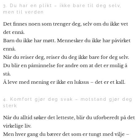
3. Du har en plikt – ikke bare til deg selv,
men til verden
Det finnes noen som trenger deg, selv om du ikke vet
det ennå.
Barn du ikke har møtt. Mennesker du ikke har påvirket
ennå.
Når du reiser deg, reiser du deg ikke bare for deg selv.
Du blir en påminnelse for andre om at det er mulig å
stå.
Å leve med mening er ikke en luksus – det er et kall.
4. Komfort gjør deg svak – motstand gjør deg
sterk
Når du alltid søker det letteste, blir du uforberedt på det
virkelige liv.
Men hver gang du bærer det som er tungt med vilje –