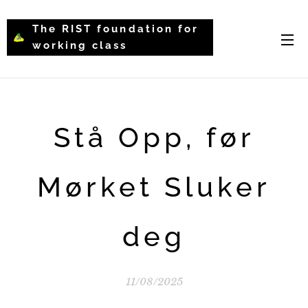
The RIST foundation for
working class
intellectual psychology-
WCIP
Stå Opp, før
Mørket Sluker
deg
11/08/2025