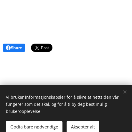
Share
Vi bruker informasjonskapsler for å sikre at nettsiden vår
ristgruppen.com
fungerer som det skal, og for å tilby deg best mulig
2024
brukeropplevelse.
Ken Ayres
Cookies
Godta bare nødvendige
Aksepter alt